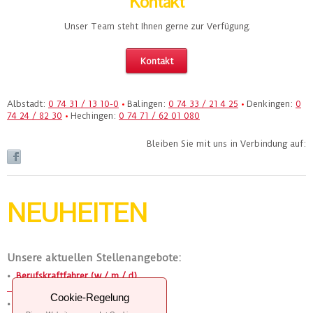
Kontakt
Unser Team steht Ihnen gerne zur Verfügung.
Kontakt
Albstadt:
0 74 31 / 13 10-0
•
Balingen:
0 74 33 / 21 4 25
•
Denkingen:
0
74 24 / 82 30
•
Hechingen:
0 74 71 / 62 01 080
Bleiben Sie mit uns in Verbindung auf:
NEUHEITEN
Unsere aktuellen Stellenangebote:
•
Berufskraftfahrer (w / m / d)
in Vollzeit
Cookie-Regelung
•
Tankwagenfahrer (w / m / d)